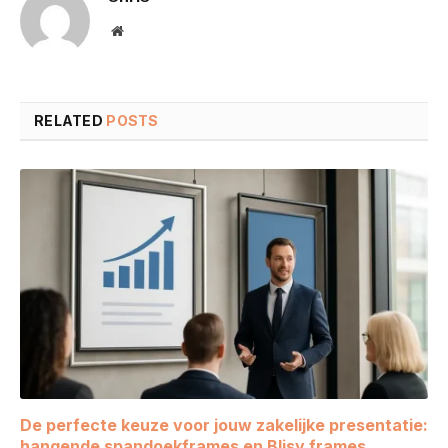
Website
RELATED
POSTS
De perfecte keuze voor jouw zakelijke presentatie:
hangende spandoekframes en Blisy frames