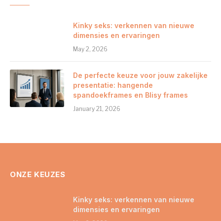
Kinky seks: verkennen van nieuwe
dimensies en ervaringen
May 2, 2026
De perfecte keuze voor jouw zakelijke
presentatie: hangende
spandoekframes en Blisy frames
January 21, 2026
ONZE KEUZES
Kinky seks: verkennen van nieuwe
dimensies en ervaringen